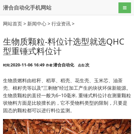
潜合自动化手机网站
导航
网站首页
>
新闻中心
>
行业资讯
>
生物质颗粒-料位计选型就选QHC
型重锤式料位计
2020-11-06 16:49
潜合自动化
次
时间:
作者:
点击:
生物质燃料由秸秆、稻草、稻壳、花生壳、玉米芯、油茶
壳、棉籽壳等以及“三剩物”经过加工产生的块状环保新能源。
生物质颗粒的直径一般为6~10毫米. 重锤式料位计在测量颗粒
状物料方面是比较擅长的，它不受物料类型的限制，只要是
固态的颗粒都可以进行料位监测。