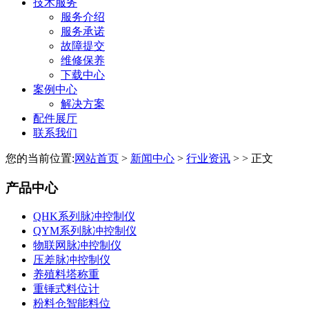
技术服务
服务介绍
服务承诺
故障提交
维修保养
下载中心
案例中心
解决方案
配件展厅
联系我们
您的当前位置:
网站首页
>
新闻中心
>
行业资讯
> > 正文
产品中心
QHK系列脉冲控制仪
QYM系列脉冲控制仪
物联网脉冲控制仪
压差脉冲控制仪
养殖料塔称重
重锤式料位计
粉料仓智能料位