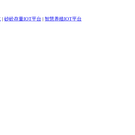
航
|
砂砼存量IOT平台
|
智慧养殖IOT平台