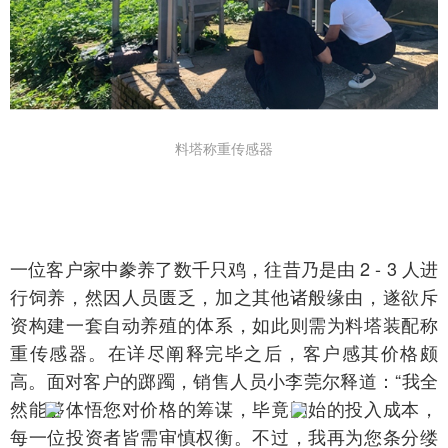
料塔称重传感器
一位客户家中豢养了数千只鸡，往昔乃是由 2 - 3 人进
行饲养，然因人员匮乏，加之其他诸般缘由，遂欲斥
资构建一套自动养殖的体系，如此则需为料塔装配称
重传感器。在详尽阐释完毕之后，客户感其价格颇
高。面对客户的踯躅，销售人员小李莞尔释道：“我全
然能够体悟您对价格的筹谋，毕竟初始的投入成本，
在线咨询(7*24)
电话咨询
每一位投资者皆需审慎权衡。不过，我再为您条分缕