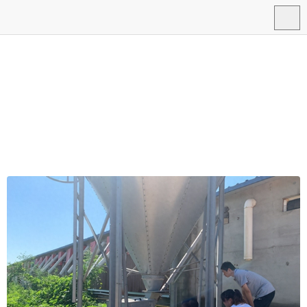
潜合自动化手机网站
导航
网站首页
>
新闻中心
>
行业资讯
>
花了1000多块，安装料塔称重传感
器，到底值不值
2025-04-05 11:15
潜合自动化
次
时间:
作者:
点击: