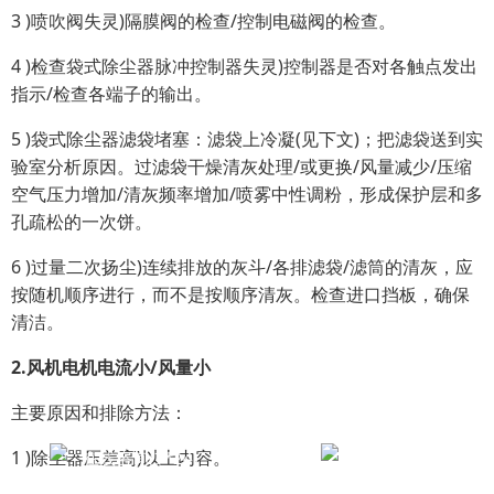
3 )喷吹阀失灵)隔膜阀的检查/控制电磁阀的检查。
4 )检查袋式除尘器脉冲控制器失灵)控制器是否对各触点发出
指示/检查各端子的输出。
5 )袋式除尘器滤袋堵塞：滤袋上冷凝(见下文)；把滤袋送到实
验室分析原因。过滤袋干燥清灰处理/或更换/风量减少/压缩
空气压力增加/清灰频率增加/喷雾中性调粉，形成保护层和多
孔疏松的一次饼。
6 )过量二次扬尘)连续排放的灰斗/各排滤袋/滤筒的清灰，应
按随机顺序进行，而不是按顺序清灰。检查进口挡板，确保
清洁。
2.风机电机电流小/风量小
主要原因和排除方法：
1 )除尘器压差高)以上内容。
在线咨询(7*24)
电话咨询