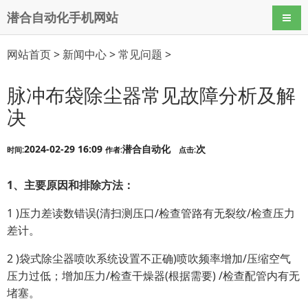
潜合自动化手机网站
导航
网站首页
>
新闻中心
>
常见问题
>
脉冲布袋除尘器常见故障分析及解
决
2024-02-29 16:09
潜合自动化
次
时间:
作者:
点击:
1、主要原因和排除方法：
1 )压力差读数错误(清扫测压口/检查管路有无裂纹/检查压力
差计。
2 )袋式除尘器喷吹系统设置不正确)喷吹频率增加/压缩空气
压力过低；增加压力/检查干燥器(根据需要) /检查配管内有无
堵塞。