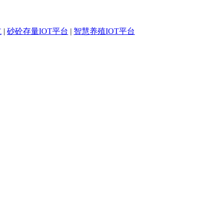
航
|
砂砼存量IOT平台
|
智慧养殖IOT平台