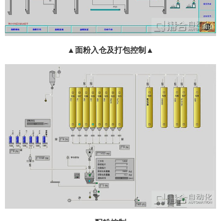
▲面粉入仓及打包控制▲