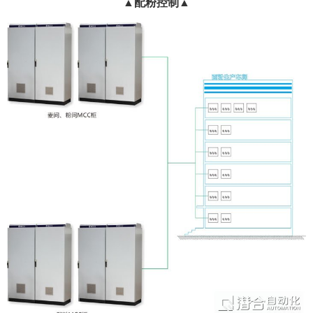
▲配粉控制▲