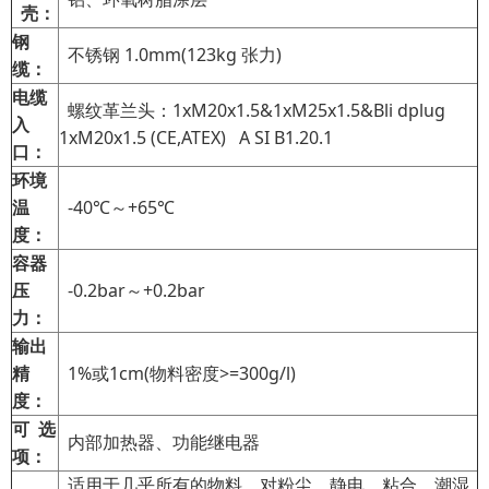
壳：
钢
不锈钢 1.0mm(123kg 张力)
缆：
电缆
螺纹革兰头：1xM20x1.5&1xM25x1.5&Bli dplug
入
1xM20x1.5 (CE,ATEX) A SI B1.20.1
口：
环境
温
-40℃～+65℃
度：
容器
压
-0.2bar～+0.2bar
力：
输出
精
1%或1cm(物料密度>=300g/l)
度：
可 选
内部加热器、功能继电器
项：
适用于几乎所有的物料，对粉尘、静电、粘合、潮湿