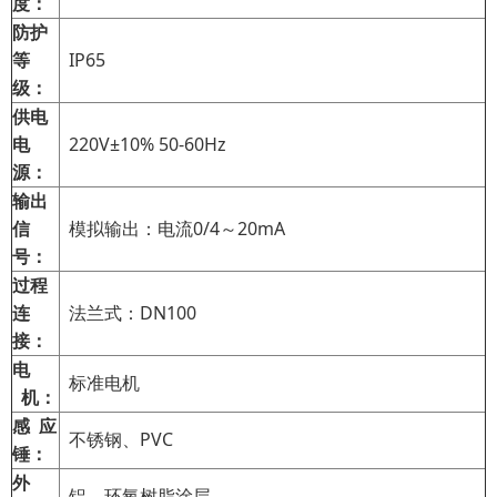
度：
防护
等
IP65
级：
供电
电
220V±10% 50-60Hz
源：
输出
信
模拟输出：电流0/4～20mA
号：
过程
连
法兰式：DN100
接：
电
标准电机
机：
感 应
不锈钢、PVC
锤：
外
铝、环氧树脂涂层