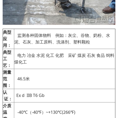
典型
监测各种固体物料 例如：灰尘、谷物、奶粉、水
应
泥、石灰、加工原料、洗涤剂、塑料颗粒
用：
典型
电力 冶金 水泥 化工 化肥 采矿 煤炭 石灰 食品 饲料
工
煤化工
艺：
测量
范
46.5米
围：
认
Ex d IIB T6 Gb
证：
介质
温
-40℃（-40℉）~+130℃(266℉)