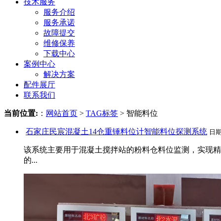
技术服务
服务介绍
服务承诺
故障提交
维修保养
下载中心
案例中心
解决方案
配件展厅
联系我们
当前位置:
：
网站首页
>
TAG标签
> 智能料位
石家庄民宸混凝土14仓重锤料位计智能料位探测系统
日
该系统主要用于混凝土搅拌站的粉料仓料位监测，实现精
的...