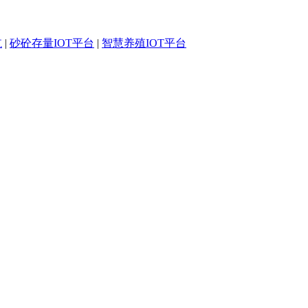
航
|
砂砼存量IOT平台
|
智慧养殖IOT平台