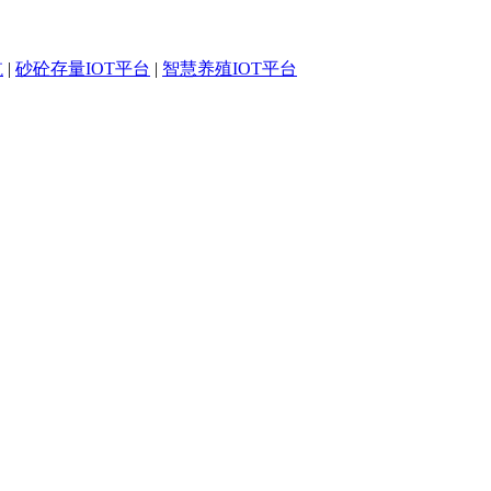
航
|
砂砼存量IOT平台
|
智慧养殖IOT平台