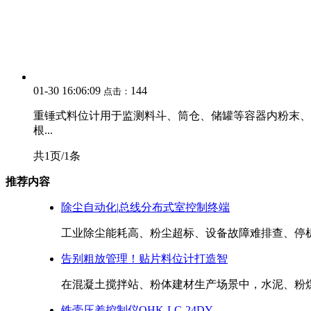
01-30 16:06:09
144
点击：
重锤式料位计用于监测料斗、筒仓、储罐等容器内粉末、
根...
共1页/1条
推荐内容
除尘自动化|总线分布式室控制终端
工业除尘能耗高、粉尘超标、设备故障难排查、停机检
告别粗放管理！贴片料位计打造智
在混凝土搅拌站、粉体建材生产场景中，水泥、粉煤灰
铁壳压差控制仪QHK-LC-24DY