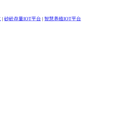
航
|
砂砼存量IOT平台
|
智慧养殖IOT平台